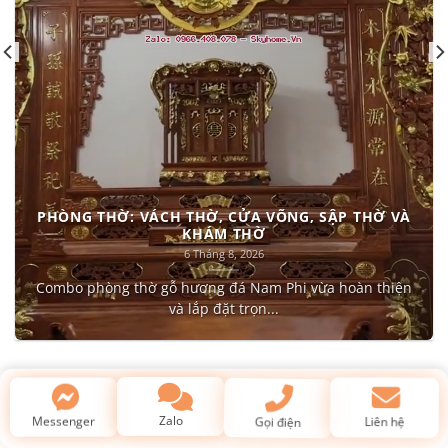
PHÒNG THỜ: VÁCH THỜ, CỬA VÕNG, SẬP THỜ VÀ
KHÁM THỜ
6 Tháng 8, 2026
Combo phòng thờ gỗ hương đá Nam Phi vừa hoàn thiện
và lắp đặt trọn...
Kiến thức về gỗ & phong thủy
Gọi điện
Zalo
Liên hệ
Messenger