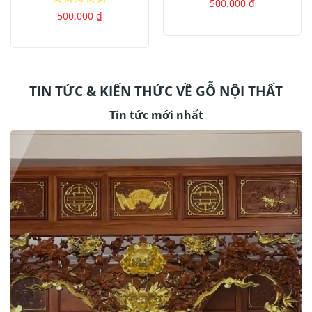
Được
500.000
₫
xếp
Được
500.000
₫
hạng
xếp
0
hạng
5
0
sao
5
sao
TIN TỨC & KIẾN THỨC VỀ GỖ NỘI THẤT
Tin tức mới nhất