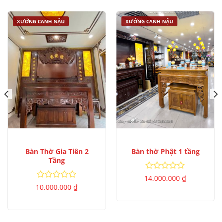
XƯỞNG CANH NẬU
XƯỞNG CANH NẬU
Bàn Thờ Gia Tiên 2
Bàn thờ Phật 1 tầng
Tầng
Được
14.000.000
₫
xếp
Được
10.000.000
₫
hạng
xếp
0
hạng
5
0
sao
5