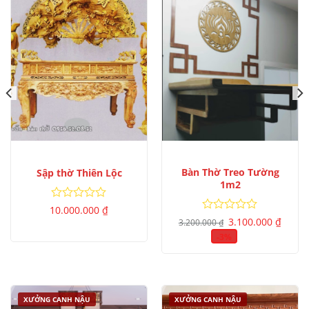
Bàn Thờ Treo Tường
Sập thờ Thiên Lộc
1m2
Được
10.000.000
₫
Giá
Giá
xếp
Được
3.100.000
₫
3.200.000
₫
gốc
hiện
hạng
xếp
là:
tại
-3%
0
hạng
3.200.000 ₫.
là:
5
0
3.100.
sao
5
sao
XƯỞNG CANH NẬU
XƯỞNG CANH NẬU