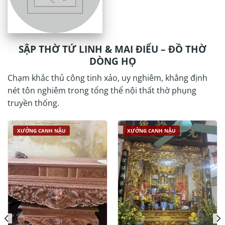
SẬP THỜ TỨ LINH & MAI ĐIỂU – ĐỒ THỜ
DÒNG HỌ
Chạm khắc thủ công tinh xảo, uy nghiêm, khẳng định
nét tôn nghiêm trong tổng thể nội thất thờ phụng
truyền thống.
XƯỞNG CANH NẬU
XƯỞNG CANH NẬU