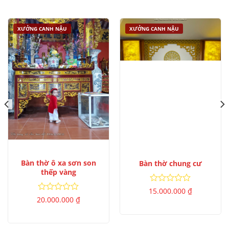
sao
5
sao
XƯỞNG CANH NẬU
XƯỞNG CANH NẬU
Bàn thờ ô xa sơn son
Bàn thờ chung cư
thếp vàng
Được
15.000.000
₫
xếp
Được
20.000.000
₫
hạng
xếp
0
hạng
5
0