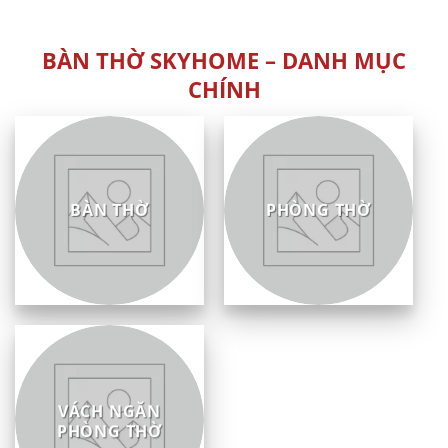
sao
5
sao
BÀN THỜ SKYHOME – DANH MỤC
CHÍNH
BÀN THỜ
PHÒNG THỜ
VÁCH NGĂN
PHÒNG THỜ