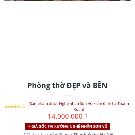
Phòng thờ ĐẸP và BỀN
(Sản phẩm được Nghệ nhân Sơn Vũ kiểm định tại Thanh
⭐⭐⭐⭐⭐
Xuân)
14.000.000
₫
⭐ GIÁ GỐC TẠI XƯỞNG NGHỆ NHÂN SƠN VŨ
📍 Chế tác tại xưởng Shome:
Thanh Xuân, Hà Nội