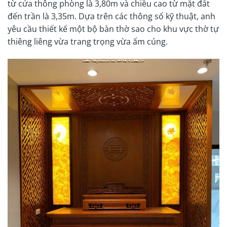
từ cửa thông phòng là 3,80m và chiều cao từ mặt đất
đến trần là 3,35m. Dựa trên các thông số kỹ thuật, anh
yêu cầu thiết kế một bộ bàn thờ sao cho khu vực thờ tự
thiêng liêng vừa trang trọng vừa ấm cúng.