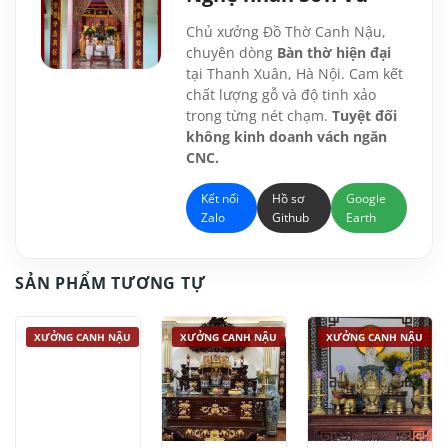
Chủ xưởng Đồ Thờ Canh Nậu,
chuyên dòng
Bàn thờ hiện đại
tại Thanh Xuân, Hà Nội. Cam kết
chất lượng gỗ và độ tinh xảo
trong từng nét chạm.
Tuyệt đối
không kinh doanh vách ngăn
CNC.
Kết nối
Hồ sơ
Google
Zalo
Github
Earth
SẢN PHẨM TƯƠNG TỰ
XƯỞNG CANH NẬU
XƯỞNG CANH NẬU
XƯỞNG CANH NẬU