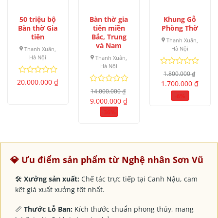
50 triệu bộ
Bàn thờ gia
Khung Gỗ
Bàn thờ Gia
tiên miền
Phòng Thờ
tiên
Bắc, Trung
Thanh Xuân,
và Nam
Hà Nội
Thanh Xuân,
Hà Nội
Thanh Xuân,
Hà Nội
Được
1.800.000
₫
xếp
Giá
Giá
Được
20.000.000
₫
1.700.000
₫
gốc
hiện
hạng
xếp
Được
14.000.000
₫
là:
tại
0
-6%
hạng
xếp
Giá
Giá
1.800.000 ₫.
là:
9.000.000
₫
5
0
gốc
hiện
hạng
1.700.
là:
tại
sao
5
-36%
0
14.000.000 ₫.
là:
sao
5
9.000.000 ₫.
sao
💎 Ưu điểm sản phẩm từ Nghệ nhân Sơn Vũ
🛠
Xưởng sản xuất:
Chế tác trực tiếp tại Canh Nậu, cam
kết giá xuất xưởng tốt nhất.
📏
Thước Lỗ Ban:
Kích thước chuẩn phong thủy, mang