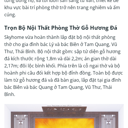
từng dòng họ, và tôi luôn sẵn sàng tư vấn, thiết kế để
khu vực bài trí phòng thờ trở nên trang nghiêm và ấm
cúng.
Trọn Bộ Nội Thất Phòng Thờ Gỗ Hương Đá
Skyhome vừa hoàn thành lắp đặt bộ nội thất phòng
thờ cho gia đình bác Lý và bác Biên ở Tam Quang, Vũ
Thư, Thái Bình. Bộ nội thất gồm: sập tứ diện gỗ hương
đá kích thước rộng 1,8m và dài 2,2m; án gian thờ dài
2,17m; đôi lộc bình khối. Phía trên là cỗ ngai thờ và bộ
hoành phi câu đối kết hợp bộ đỉnh đồng. Toàn bộ được
làm từ gỗ hương đá và đã bàn giao, lắp đặt tại gia đình
bác Biên và bác Quang ở Tam Quang, Vũ Thư, Thái
Bình.