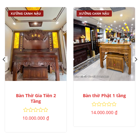
XƯỞNG CANH NẬU
XƯỞNG CANH NẬU
Bàn Thờ Gia Tiên 2
Bàn thờ Phật 1 tầng
Tầng
Được
14.000.000
₫
xếp
Được
10.000.000
₫
hạng
xếp
0
hạng
5
0
sao
5