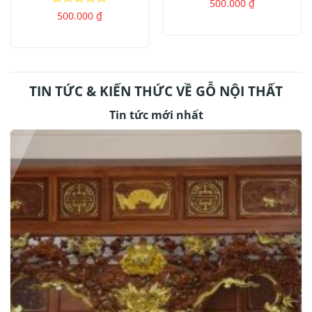
Được
500.000
₫
xếp
Được
500.000
₫
hạng
xếp
0
hạng
5
0
sao
5
sao
TIN TỨC & KIẾN THỨC VỀ GỖ NỘI THẤT
Tin tức mới nhất