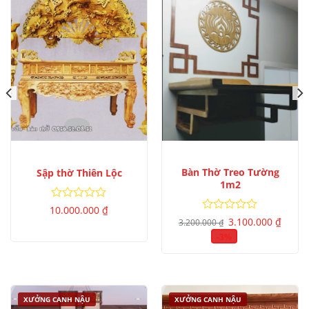
Bàn Thờ Treo Tường
Sập thờ Thiên Lộc
1m2
Được
10.000.000
₫
Giá
Giá
xếp
Được
3.100.000
₫
3.200.000
₫
gốc
hiện
hạng
xếp
là:
tại
-3%
0
hạng
3.200.000 ₫.
là:
5
0
3.100.
sao
5
sao
XƯỞNG CANH NẬU
XƯỞNG CANH NẬU