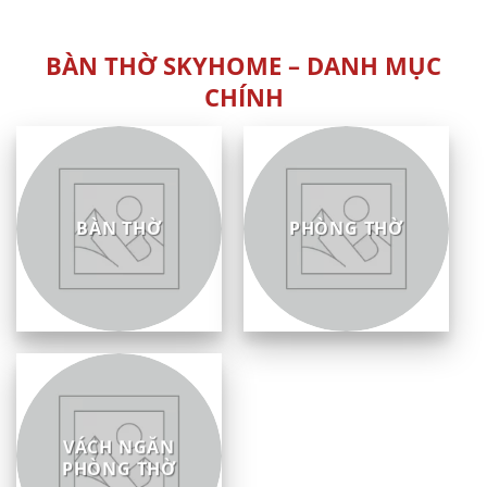
sao
5
sao
BÀN THỜ SKYHOME – DANH MỤC
CHÍNH
BÀN THỜ
PHÒNG THỜ
VÁCH NGĂN
PHÒNG THỜ