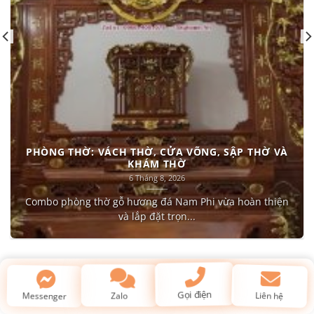
PHÒNG THỜ: VÁCH THỜ, CỬA VÕNG, SẬP THỜ VÀ
KHÁM THỜ
6 Tháng 8, 2026
Combo phòng thờ gỗ hương đá Nam Phi vừa hoàn thiện
và lắp đặt trọn...
Kiến thức về gỗ & phong thủy
Liên hệ
Messenger
Zalo
Gọi điện