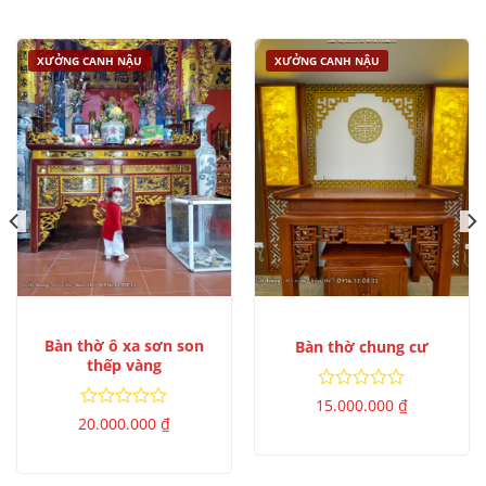
sao
5
sao
XƯỞNG CANH NẬU
XƯỞNG CANH NẬU
Bàn thờ ô xa sơn son
Bàn thờ chung cư
thếp vàng
Được
15.000.000
₫
xếp
Được
20.000.000
₫
hạng
xếp
0
hạng
5
0