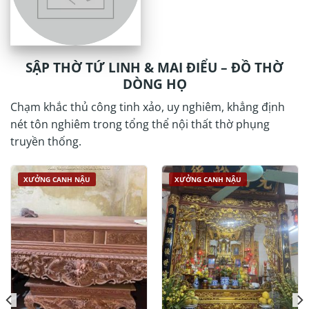
SẬP THỜ TỨ LINH & MAI ĐIỂU – ĐỒ THỜ
DÒNG HỌ
Chạm khắc thủ công tinh xảo, uy nghiêm, khẳng định
nét tôn nghiêm trong tổng thể nội thất thờ phụng
truyền thống.
XƯỞNG CANH NẬU
XƯỞNG CANH NẬU