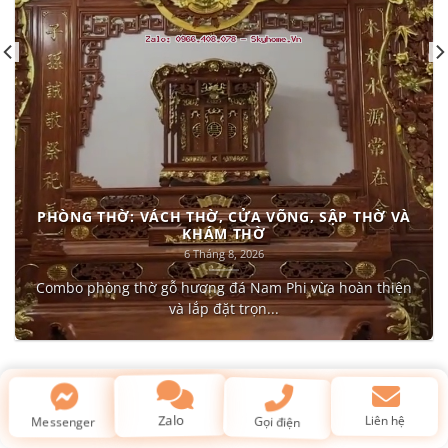
PHÒNG THỜ: VÁCH THỜ, CỬA VÕNG, SẬP THỜ VÀ
KHÁM THỜ
6 Tháng 8, 2026
Combo phòng thờ gỗ hương đá Nam Phi vừa hoàn thiện
và lắp đặt trọn...
Kiến thức về gỗ & phong thủy
Liên hệ
Gọi điện
Messenger
Zalo