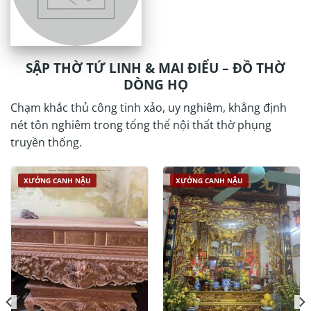
SẬP THỜ TỨ LINH & MAI ĐIỂU – ĐỒ THỜ
DÒNG HỌ
Chạm khắc thủ công tinh xảo, uy nghiêm, khẳng định
nét tôn nghiêm trong tổng thể nội thất thờ phụng
truyền thống.
XƯỞNG CANH NẬU
XƯỞNG CANH NẬU