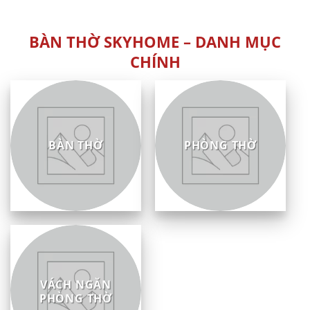
sao
5
sao
BÀN THỜ SKYHOME – DANH MỤC
CHÍNH
BÀN THỜ
PHÒNG THỜ
VÁCH NGĂN
PHÒNG THỜ