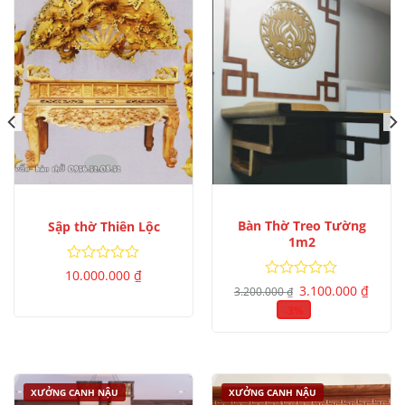
Bàn Thờ Treo Tường
Sập thờ Thiên Lộc
1m2
Được
10.000.000
₫
Giá
Giá
xếp
Được
3.100.000
₫
3.200.000
₫
gốc
hiện
hạng
xếp
là:
tại
-3%
0
hạng
3.200.000 ₫.
là:
5
0
3.100.
sao
5
sao
XƯỞNG CANH NẬU
XƯỞNG CANH NẬU