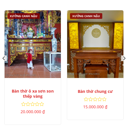
sao
5
sao
XƯỞNG CANH NẬU
XƯỞNG CANH NẬU
Bàn thờ ô xa sơn son
Bàn thờ chung cư
thếp vàng
Được
15.000.000
₫
xếp
Được
20.000.000
₫
hạng
xếp
0
hạng
5
0