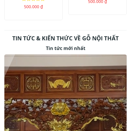
Được
500.000
₫
xếp
Được
500.000
₫
hạng
xếp
0
hạng
5
0
sao
5
sao
TIN TỨC & KIẾN THỨC VỀ GỖ NỘI THẤT
Tin tức mới nhất