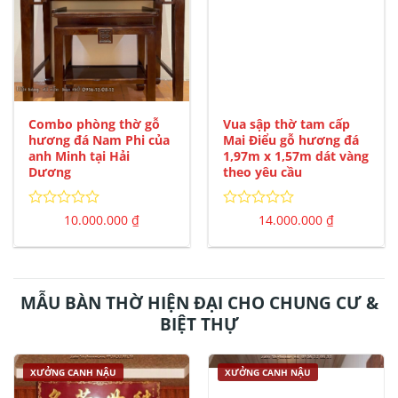
Combo phòng thờ gỗ
Vua sập thờ tam cấp
hương đá Nam Phi của
Mai Điểu gỗ hương đá
anh Minh tại Hải
1,97m x 1,57m dát vàng
Dương
theo yêu cầu
Được
Được
10.000.000
₫
14.000.000
₫
xếp
xếp
hạng
hạng
0
0
5
5
sao
sao
MẪU BÀN THỜ HIỆN ĐẠI CHO CHUNG CƯ &
BIỆT THỰ
XƯỞNG CANH NẬU
XƯỞNG CANH NẬU