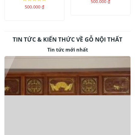
Được
500.000
₫
xếp
Được
500.000
₫
hạng
xếp
0
hạng
5
0
sao
5
sao
TIN TỨC & KIẾN THỨC VỀ GỖ NỘI THẤT
Tin tức mới nhất