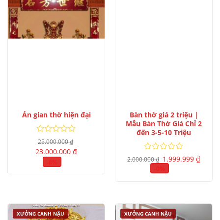
Bàn thờ giá 2 triệu |
Án gian thờ hiện đại
Mẫu Bàn Thờ Giá Chỉ 2
đến 3-5-10 Triệu
Được
25.000.000
₫
xếp
Giá
Giá
23.000.000
₫
gốc
hiện
Giá
Giá
hạng
Được
1.999.999
₫
2.000.000
₫
là:
tại
gốc
hiện
-8%
0
xếp
25.000.000 ₫.
là:
là:
tại
-0%
5
hạng
23.000.000 ₫.
2.000.000 ₫.
là:
sao
0
1.999.
5
sao
XƯỞNG CANH NẬU
XƯỞNG CANH NẬU