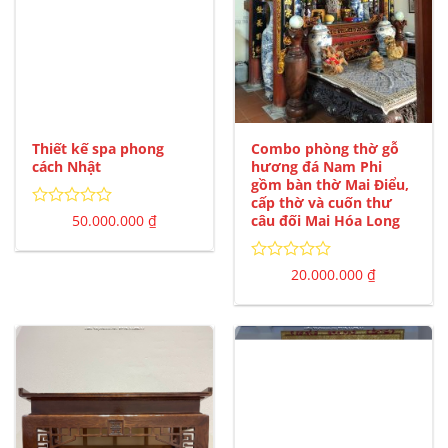
Thiết kế spa phong
Combo phòng thờ gỗ
cách Nhật
hương đá Nam Phi
gồm bàn thờ Mai Điểu,
cấp thờ và cuốn thư
Được
50.000.000
₫
câu đối Mai Hóa Long
xếp
hạng
0
Được
20.000.000
₫
5
xếp
sao
hạng
0
5
sao