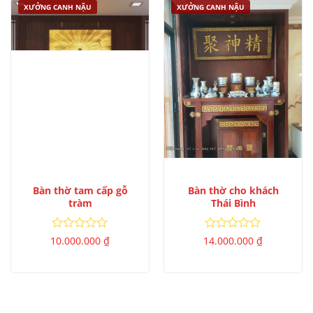
XƯỞNG CANH NẬU
XƯỞNG CANH NẬU
Bàn thờ tam cấp gỗ
Bàn thờ cho khách
tràm
Thái Bình
Được
Được
10.000.000
₫
14.000.000
₫
xếp
xếp
hạng
hạng
0
0
5
5
sao
sao