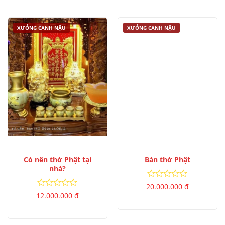
sao
5
sao
XƯỞNG CANH NẬU
XƯỞNG CANH NẬU
Có nên thờ Phật tại
Bàn thờ Phật
nhà?
Được
20.000.000
₫
xếp
Được
12.000.000
₫
hạng
xếp
0
hạng
5
0