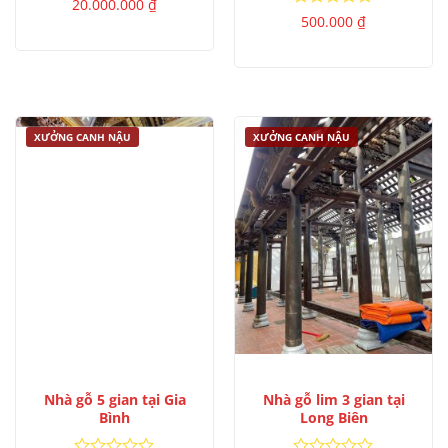
Được
20.000.000
₫
xếp
Được
500.000
₫
hạng
xếp
0
hạng
5
0
sao
5
sao
XƯỞNG CANH NẬU
XƯỞNG CANH NẬU
Nhà gỗ 5 gian tại Gia
Nhà gỗ lim 3 gian tại
Bình
Long Biên