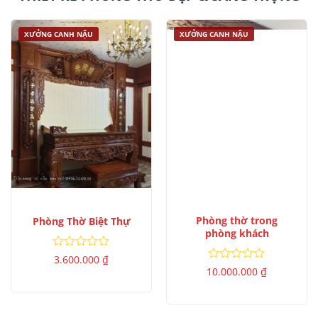
XƯỞNG CANH NẬU
XƯỞNG CANH NẬU
Phòng thờ trong
Phòng Thờ Biệt Thự
phòng khách
Được
3.600.000
₫
xếp
Được
10.000.000
₫
hạng
xếp
0
hạng
5
0
sao
5