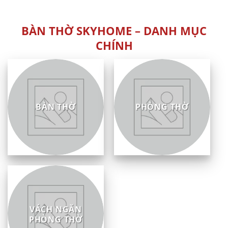
sao
5
sao
BÀN THỜ SKYHOME – DANH MỤC
CHÍNH
BÀN THỜ
PHÒNG THỜ
VÁCH NGĂN
PHÒNG THỜ