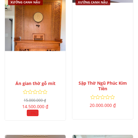
XƯỞNG CANH NẬU
XƯỞNG CANH NẬU
Sập Thờ Ngũ Phúc Kim
Án gian thờ gỗ mít
Tiền
Được
15.000.000
₫
xếp
Giá
Giá
Được
20.000.000
₫
14.500.000
₫
gốc
hiện
hạng
xếp
là:
tại
-3%
0
hạng
15.000.000 ₫.
là:
5
0
14.500.000 ₫.
sao
5
sao