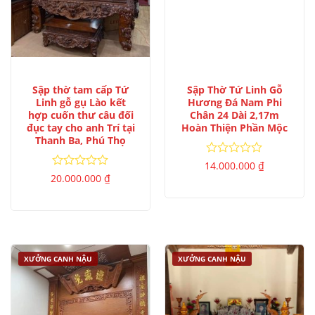
Sập thờ tam cấp Tứ
Sập Thờ Tứ Linh Gỗ
Linh gỗ gụ Lào kết
Hương Đá Nam Phi
hợp cuốn thư câu đối
Chân 24 Dài 2,17m
đục tay cho anh Trí tại
Hoàn Thiện Phần Mộc
Thanh Ba, Phú Thọ
Được
14.000.000
₫
xếp
Được
20.000.000
₫
hạng
xếp
0
hạng
5
0
sao
5
sao
XƯỞNG CANH NẬU
XƯỞNG CANH NẬU