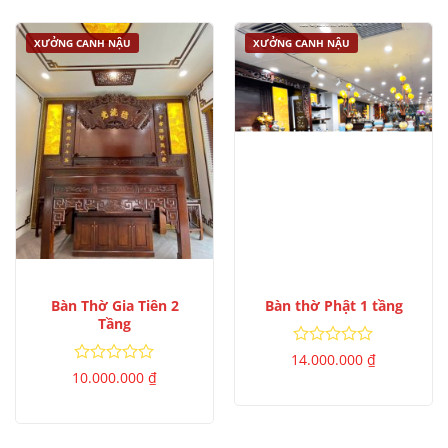
XƯỞNG CANH NẬU
XƯỞNG CANH NẬU
Bàn Thờ Gia Tiên 2
Bàn thờ Phật 1 tầng
Tầng
Được
14.000.000
₫
xếp
Được
10.000.000
₫
hạng
xếp
0
hạng
5
0
sao
5