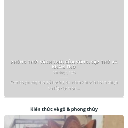
PHÒNG THỜ: VÁCH THỜ, CỬA VÕNG, SẬP THỜ VÀ
KHÁM THỜ
6 Tháng 8, 2026
Combo phòng thờ gỗ hương đá Nam Phi vừa hoàn thiện
và lắp đặt trọn...
Kiến thức về gỗ & phong thủy