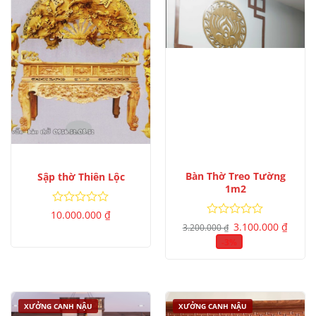
Bàn Thờ Treo Tường
Sập thờ Thiên Lộc
1m2
Được
10.000.000
₫
Giá
Giá
xếp
Được
3.100.000
₫
3.200.000
₫
gốc
hiện
hạng
xếp
là:
tại
-3%
0
hạng
3.200.000 ₫.
là:
5
0
3.100.
sao
5
sao
XƯỞNG CANH NẬU
XƯỞNG CANH NẬU