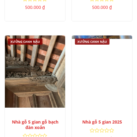
Được
Được
500.000
₫
500.000
₫
xếp
xếp
hạng
hạng
0
0
5
5
sao
sao
XƯỞNG CANH NẬU
XƯỞNG CANH NẬU
Nhà gỗ 5 gian gỗ bạch
Nhà gỗ 5 gian 2025
đàn xoắn