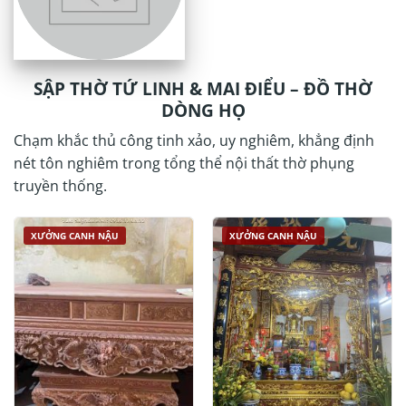
SẬP THỜ TỨ LINH & MAI ĐIỂU – ĐỒ THỜ
DÒNG HỌ
Chạm khắc thủ công tinh xảo, uy nghiêm, khẳng định
nét tôn nghiêm trong tổng thể nội thất thờ phụng
truyền thống.
XƯỞNG CANH NẬU
XƯỞNG CANH NẬU