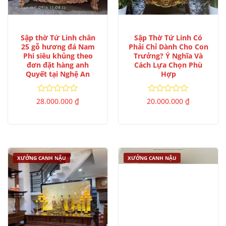
Sập thờ Tứ Linh chân
Sập Thờ Tứ Linh Có
25 gỗ hương đá Nam
Phải Chỉ Dành Cho Con
Phi siêu khủng theo
Trưởng? Ý Nghĩa Và
đơn đặt hàng anh
Cách Lựa Chọn Phù
Quyết tại Nghệ An
Hợp
Được
Được
28.000.000
₫
20.000.000
₫
xếp
xếp
hạng
hạng
0
0
5
5
sao
sao
XƯỞNG CANH NẬU
XƯỞNG CANH NẬU