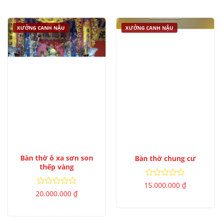
sao
5
sao
XƯỞNG CANH NẬU
XƯỞNG CANH NẬU
Bàn thờ ô xa sơn son
Bàn thờ chung cư
thếp vàng
Được
15.000.000
₫
xếp
Được
20.000.000
₫
hạng
xếp
0
hạng
5
0