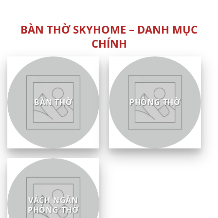
sao
5
sao
BÀN THỜ SKYHOME – DANH MỤC
CHÍNH
BÀN THỜ
PHÒNG THỜ
VÁCH NGĂN
PHÒNG THỜ