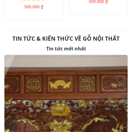
Được
500.000
₫
xếp
Được
500.000
₫
hạng
xếp
0
hạng
5
0
sao
5
sao
TIN TỨC & KIẾN THỨC VỀ GỖ NỘI THẤT
Tin tức mới nhất