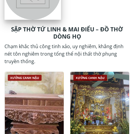
SẬP THỜ TỨ LINH & MAI ĐIỂU – ĐỒ THỜ
DÒNG HỌ
Chạm khắc thủ công tinh xảo, uy nghiêm, khẳng định
nét tôn nghiêm trong tổng thể nội thất thờ phụng
truyền thống.
XƯỞNG CANH NẬU
XƯỞNG CANH NẬU