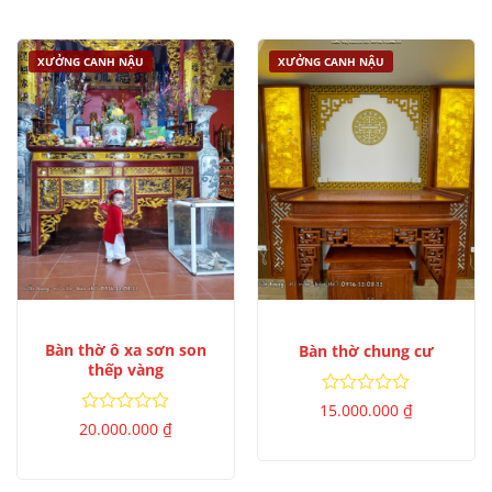
sao
5
sao
XƯỞNG CANH NẬU
XƯỞNG CANH NẬU
Bàn thờ ô xa sơn son
Bàn thờ chung cư
thếp vàng
Được
15.000.000
₫
xếp
Được
20.000.000
₫
hạng
xếp
0
hạng
5
0