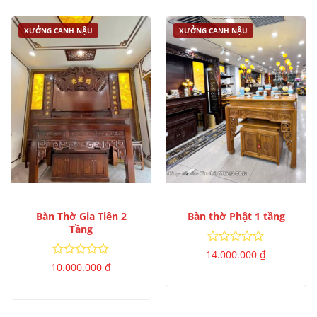
XƯỞNG CANH NẬU
XƯỞNG CANH NẬU
Bàn Thờ Gia Tiên 2
Bàn thờ Phật 1 tầng
Tầng
Được
14.000.000
₫
xếp
Được
10.000.000
₫
hạng
xếp
0
hạng
5
0
sao
5