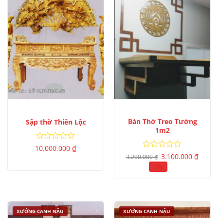
Bàn Thờ Treo Tường
Sập thờ Thiên Lộc
1m2
Được
10.000.000
₫
Giá
Giá
xếp
Được
3.100.000
₫
3.200.000
₫
gốc
hiện
hạng
xếp
là:
tại
-3%
0
hạng
3.200.000 ₫.
là:
5
0
3.100.
sao
5
sao
XƯỞNG CANH NẬU
XƯỞNG CANH NẬU