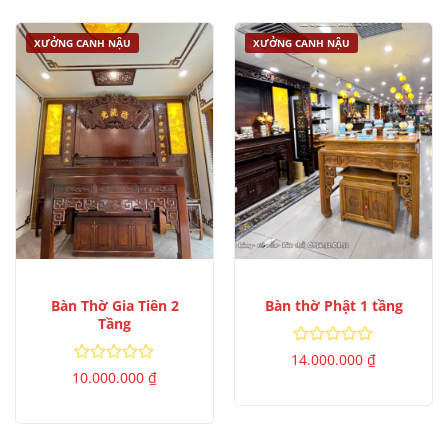
XƯỞNG CANH NẬU
XƯỞNG CANH NẬU
Bàn Thờ Gia Tiên 2
Bàn thờ Phật 1 tầng
Tầng
Được
14.000.000
₫
xếp
Được
10.000.000
₫
hạng
xếp
0
hạng
5
0
sao
5