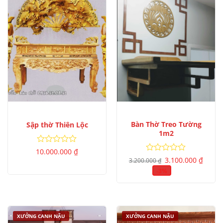
Bàn Thờ Treo Tường
Sập thờ Thiên Lộc
1m2
Được
10.000.000
₫
Giá
Giá
xếp
Được
3.100.000
₫
3.200.000
₫
gốc
hiện
hạng
xếp
là:
tại
-3%
0
hạng
3.200.000 ₫.
là:
5
0
3.100.
sao
5
sao
XƯỞNG CANH NẬU
XƯỞNG CANH NẬU