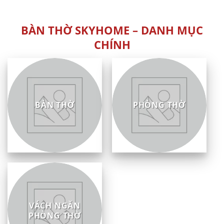
sao
5
sao
BÀN THỜ SKYHOME – DANH MỤC
CHÍNH
BÀN THỜ
PHÒNG THỜ
VÁCH NGĂN
PHÒNG THỜ