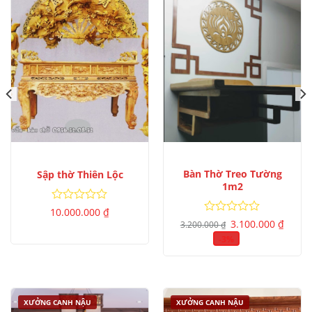
Bàn Thờ Treo Tường
Sập thờ Thiên Lộc
1m2
Được
10.000.000
₫
Giá
Giá
xếp
Được
3.100.000
₫
3.200.000
₫
gốc
hiện
hạng
xếp
là:
tại
-3%
0
hạng
3.200.000 ₫.
là:
5
0
3.100.
sao
5
sao
XƯỞNG CANH NẬU
XƯỞNG CANH NẬU