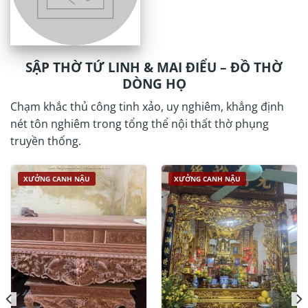
SẬP THỜ TỨ LINH & MAI ĐIỂU – ĐỒ THỜ
DÒNG HỌ
Chạm khắc thủ công tinh xảo, uy nghiêm, khẳng định
nét tôn nghiêm trong tổng thể nội thất thờ phụng
truyền thống.
XƯỞNG CANH NẬU
XƯỞNG CANH NẬU