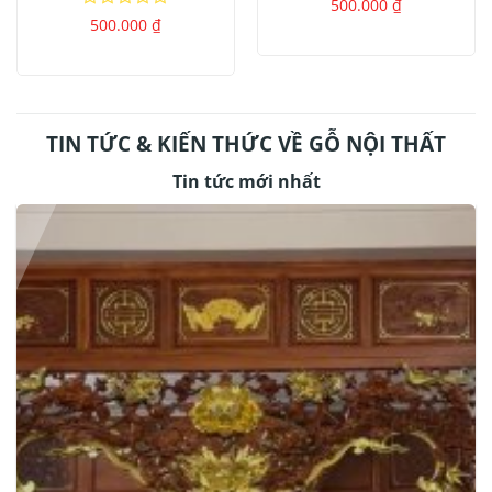
Được
500.000
₫
xếp
Được
500.000
₫
hạng
xếp
0
hạng
5
0
sao
5
sao
TIN TỨC & KIẾN THỨC VỀ GỖ NỘI THẤT
Tin tức mới nhất