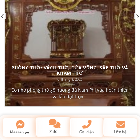
PHÒNG THỜ: VÁCH THỜ, CỬA VÕNG, SẬP THỜ VÀ
KHÁM THỜ
6 Tháng 8, 2026
Combo phòng thờ gỗ hương đá Nam Phi vừa hoàn thiện
và lắp đặt trọn...
Kiến thức về gỗ & phong thủy
Liên hệ
Messenger
Zalo
Gọi điện