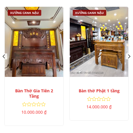
XƯỞNG CANH NẬU
XƯỞNG CANH NẬU
Bàn Thờ Gia Tiên 2
Bàn thờ Phật 1 tầng
Tầng
Được
14.000.000
₫
xếp
Được
10.000.000
₫
hạng
xếp
0
hạng
5
0
sao
5