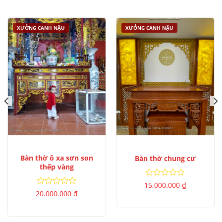
sao
5
sao
XƯỞNG CANH NẬU
XƯỞNG CANH NẬU
Bàn thờ ô xa sơn son
Bàn thờ chung cư
thếp vàng
Được
15.000.000
₫
xếp
Được
20.000.000
₫
hạng
xếp
0
hạng
5
0