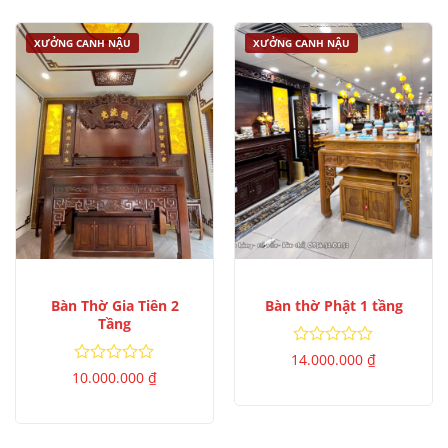
XƯỞNG CANH NẬU
XƯỞNG CANH NẬU
Bàn Thờ Gia Tiên 2
Bàn thờ Phật 1 tầng
Tầng
Được
14.000.000
₫
xếp
Được
10.000.000
₫
hạng
xếp
0
hạng
5
0
sao
5