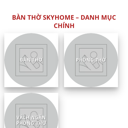
sao
5
sao
BÀN THỜ SKYHOME – DANH MỤC
CHÍNH
BÀN THỜ
PHÒNG THỜ
VÁCH NGĂN
PHÒNG THỜ