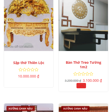
Bàn Thờ Treo Tường
Sập thờ Thiên Lộc
1m2
Được
10.000.000
₫
Giá
Giá
xếp
Được
3.100.000
₫
3.200.000
₫
gốc
hiện
hạng
xếp
là:
tại
-3%
0
hạng
3.200.000 ₫.
là:
5
0
3.100.
sao
5
sao
XƯỞNG CANH NẬU
XƯỞNG CANH NẬU