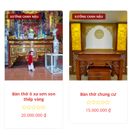
sao
5
sao
XƯỞNG CANH NẬU
XƯỞNG CANH NẬU
Bàn thờ ô xa sơn son
Bàn thờ chung cư
thếp vàng
Được
15.000.000
₫
xếp
Được
20.000.000
₫
hạng
xếp
0
hạng
5
0