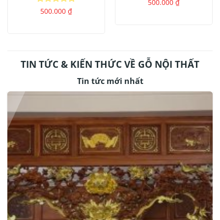
Được
500.000
₫
xếp
Được
500.000
₫
hạng
xếp
0
hạng
5
0
sao
5
sao
TIN TỨC & KIẾN THỨC VỀ GỖ NỘI THẤT
Tin tức mới nhất