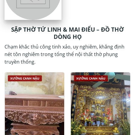
SẬP THỜ TỨ LINH & MAI ĐIỂU – ĐỒ THỜ
DÒNG HỌ
Chạm khắc thủ công tinh xảo, uy nghiêm, khẳng định
nét tôn nghiêm trong tổng thể nội thất thờ phụng
truyền thống.
XƯỞNG CANH NẬU
XƯỞNG CANH NẬU