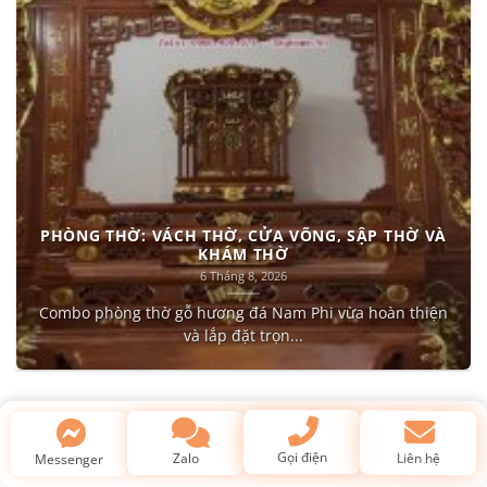
PHÒNG THỜ: VÁCH THỜ, CỬA VÕNG, SẬP THỜ VÀ
KHÁM THỜ
6 Tháng 8, 2026
Combo phòng thờ gỗ hương đá Nam Phi vừa hoàn thiện
và lắp đặt trọn...
Kiến thức về gỗ & phong thủy
Liên hệ
Messenger
Gọi điện
Zalo