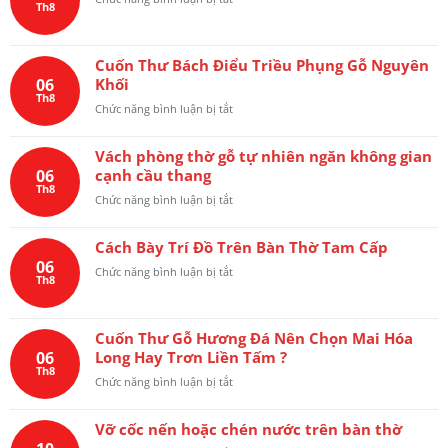
hợp
Th8
3
Cửa
câu
cung
võng
đối
gỗ
sen
và
hương
Cuốn Thư Bách Điểu Triều Phụng Gỗ Nguyên
cò
hoa
đá
06
Khối
gỗ
lá
Nam
Th8
gõ
tây
ở
Chức năng bình luận bị tắt
Phi
đỏ
Cuốn
dành
Nam
Thư
cho
Phi
Vách phòng thờ gỗ tự nhiên ngăn không gian
Bách
không
dày
06
cạnh cầu thang
Điểu
gian
5
Th8
Triều
phòng
ở
Chức năng bình luận bị tắt
phân
Phụng
thờ
Vách
Gỗ
phòng
Nguyên
Cách Bày Trí Đồ Trên Bàn Thờ Tam Cấp
thờ
Khối
06
gỗ
ở
Chức năng bình luận bị tắt
Th8
tự
Cách
nhiên
Bày
ngăn
Trí
không
Cuốn Thư Gỗ Hương Đá Nên Chọn Mai Hóa
Đồ
gian
06
Long Hay Trơn Liền Tấm ?
Trên
cạnh
Th8
Bàn
ở
Chức năng bình luận bị tắt
cầu
Thờ
Cuốn
thang
Tam
Thư
Cấp
Vỡ cốc nến hoặc chén nước trên bàn thờ
Gỗ