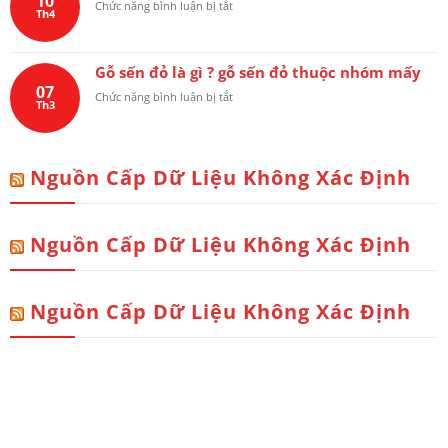
10
Hương
ở
Chức năng bình luận bị tắt
Th4
Đá
Vỡ
Nên
cốc
Chọn
nến
Mai
Gỗ sến đỏ là gì ? gỗ sến đỏ thuộc nhóm mấy
hoặc
Hóa
07
chén
ở
Chức năng bình luận bị tắt
Long
Th3
nước
Gỗ
Hay
trên
sến
Trơn
bàn
đỏ
Liền
thờ
là
Tấm
Nguồn Cấp Dữ Liệu Không Xác Định
gì
?
?
gỗ
sến
Nguồn Cấp Dữ Liệu Không Xác Định
đỏ
thuộc
nhóm
mấy
Nguồn Cấp Dữ Liệu Không Xác Định