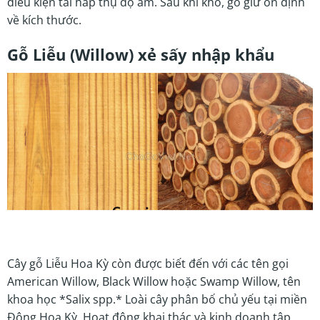
điều kiện tái hấp thụ độ ẩm. Sau khi khô, gỗ giữ ổn định
về kích thước.
Gỗ Liễu (Willow) xẻ sấy nhập khẩu
Cây gỗ Liễu Hoa Kỳ còn được biết đến với các tên gọi
American Willow, Black Willow hoặc Swamp Willow, tên
khoa học *Salix spp.* Loài cây phân bố chủ yếu tại miền
Đông Hoa Kỳ. Hoạt động khai thác và kinh doanh tập