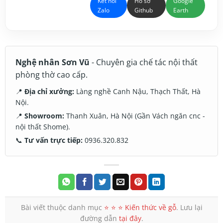
Kết nối
Hồ sơ
Google
Zalo
Github
Earth
Nghệ nhân Sơn Vũ
- Chuyên gia chế tác nội thất
phòng thờ cao cấp.
📍
Địa chỉ xưởng:
Làng nghề Canh Nậu, Thạch Thất, Hà
Nội.
📍
Showroom:
Thanh Xuân, Hà Nội (Gần Vách ngăn cnc -
nội thất Shome).
📞
Tư vấn trực tiếp:
0936.320.832
Bài viết thuộc danh mục
⭐️ ⭐️ ⭐️ Kiến thức về gỗ
. Lưu lại
đường dẫn
tại đây
.