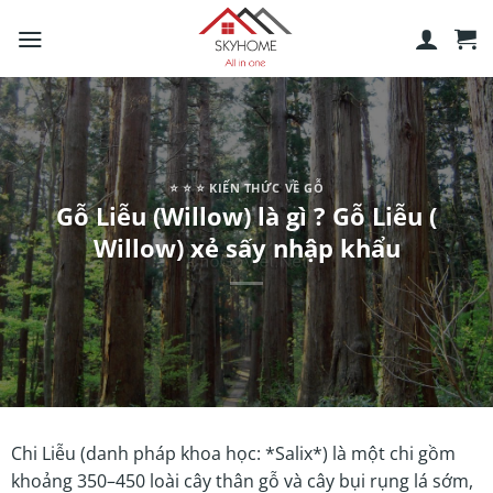
Skip
to
content
⭐️ ⭐️ ⭐️ KIẾN THỨC VỀ GỖ
Gỗ Liễu (Willow) là gì ? Gỗ Liễu (
Willow) xẻ sấy nhập khẩu
Chi Liễu (danh pháp khoa học: *Salix*) là một chi gồm
khoảng 350–450 loài cây thân gỗ và cây bụi rụng lá sớm,