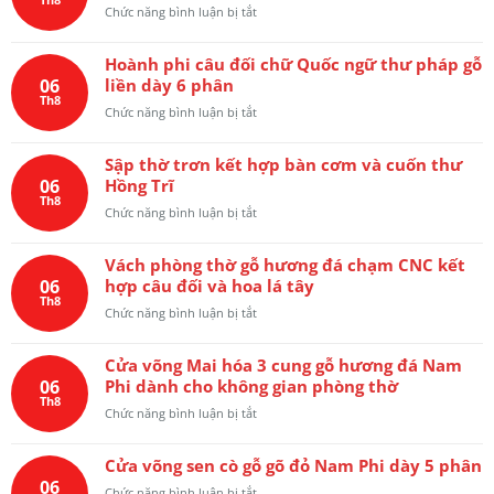
gỗ
ở
Chức năng bình luận bị tắt
2m17x1m27
hương
Hoành
đá
phi
đục
Hoành phi câu đối chữ Quốc ngữ thư pháp gỗ
câu
tay
06
liền dày 6 phân
đối
với
Th8
lòng
ở
Chức năng bình luận bị tắt
đường
mo
Hoành
nét
liền
phi
tinh
khắc
Sập thờ trơn kết hợp bàn cơm và cuốn thư
câu
xảo
chữ
06
Hồng Trĩ
đối
Quốc
Th8
chữ
ở
Chức năng bình luận bị tắt
ngữ
Quốc
Sập
“Uống
ngữ
thờ
nước
thư
Vách phòng thờ gỗ hương đá chạm CNC kết
trơn
nhớ
pháp
06
hợp câu đối và hoa lá tây
kết
nguồn”
gỗ
Th8
hợp
ở
Chức năng bình luận bị tắt
liền
bàn
Vách
dày
cơm
phòng
6
và
Cửa võng Mai hóa 3 cung gỗ hương đá Nam
thờ
phân
cuốn
06
Phi dành cho không gian phòng thờ
gỗ
thư
Th8
hương
ở
Chức năng bình luận bị tắt
Hồng
đá
Cửa
Trĩ
chạm
võng
CNC
Cửa võng sen cò gỗ gõ đỏ Nam Phi dày 5 phân
Mai
kết
06
hóa
ở
Chức năng bình luận bị tắt