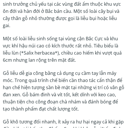
sinh trưởng chủ yếu tại các vùng đất ẩm thuộc khu vực
ôn đới và hàn đới ở Bắc bán cầu. Một số loài cây bụi và
cây thân gỗ nhỏ thường được gọi là liễu bụi hoặc liễu
gai.
Một số loài liễu sinh sống tại vùng cận Bắc Cực và khu
vực khí hậu núi cao có kích thước rất nhỏ. Tiêu biểu là
liễu lùn (*Salix herbacea*), chiều cao hiếm khi vượt quá
6cm nhưng lan rộng trên mặt đất.
Gỗ liễu dễ gia công bằng cả dụng cụ cầm tay lẫn máy
móc. Trong quá trình chế biến cần thao tác cẩn thận để
hạn chế hiện tượng sần bề mặt tại những vị trí có vân gỗ
đan xen. Gỗ bám đinh và vít tốt, kết dính với keo cao,
thuận tiện cho công đoạn chà nhám và đánh bóng để
tạo thành phẩm đạt chất lượng tốt.
Gỗ khô tương đối nhanh, ít xảy ra hư hại ngay cả khi gặp