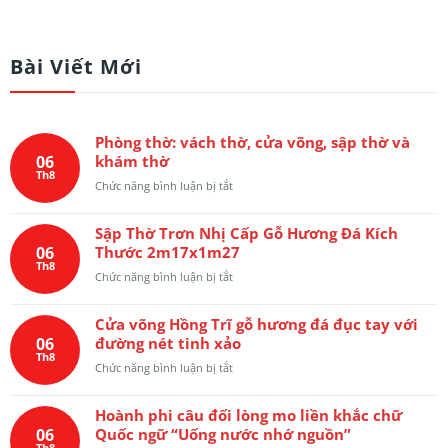
Bài Viết Mới
Phòng thờ: vách thờ, cửa võng, sập thờ và
06
khám thờ
Th8
ở
Chức năng bình luận bị tắt
Phòng
thờ:
Sập Thờ Trơn Nhị Cấp Gỗ Hương Đá Kích
vách
06
Thước 2m17x1m27
thờ,
Th8
cửa
ở
Chức năng bình luận bị tắt
võng,
Sập
sập
Thờ
thờ
Cửa võng Hồng Trĩ gỗ hương đá đục tay với
Trơn
và
06
đường nét tinh xảo
Nhị
khám
Th8
Cấp
ở
Chức năng bình luận bị tắt
thờ
Gỗ
Cửa
Hương
võng
Đá
Hoành phi câu đối lòng mo liền khắc chữ
Hồng
Kích
06
Quốc ngữ “Uống nước nhớ nguồn”
Trĩ
Thước
Th8