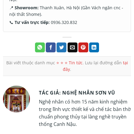
📍
Showroom:
Thanh Xuân, Hà Nội (Gần Vách ngăn cnc -
nội thất Shome).
📞
Tư vấn trực tiếp:
0936.320.832
Bài viết thuộc danh mục
⭐️ ⭐️ ⭐️ Tin tức
. Lưu lại đường dẫn
tại
đây
.
TÁC GIẢ: NGHỆ NHÂN SƠN VŨ
Nghệ nhân có hơn 15 năm kinh nghiệm
trong lĩnh vực thiết kế và chế tác bàn thờ
chuẩn phong thủy tại làng nghề truyền
thống Canh Nậu.