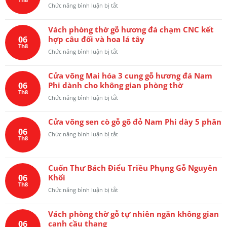
chữ
ở
Chức năng bình luận bị tắt
ngữ
Quốc
Sập
“Uống
ngữ
thờ
nước
thư
Vách phòng thờ gỗ hương đá chạm CNC kết
trơn
nhớ
pháp
06
hợp câu đối và hoa lá tây
kết
nguồn”
gỗ
Th8
hợp
ở
Chức năng bình luận bị tắt
liền
bàn
Vách
dày
cơm
phòng
6
và
Cửa võng Mai hóa 3 cung gỗ hương đá Nam
thờ
phân
cuốn
06
Phi dành cho không gian phòng thờ
gỗ
thư
Th8
hương
ở
Chức năng bình luận bị tắt
Hồng
đá
Cửa
Trĩ
chạm
võng
CNC
Cửa võng sen cò gỗ gõ đỏ Nam Phi dày 5 phân
Mai
kết
06
hóa
ở
Chức năng bình luận bị tắt
hợp
Th8
3
Cửa
câu
cung
võng
đối
gỗ
sen
và
hương
Cuốn Thư Bách Điểu Triều Phụng Gỗ Nguyên
cò
hoa
đá
06
Khối
gỗ
lá
Nam
Th8
gõ
tây
ở
Chức năng bình luận bị tắt
Phi
đỏ
Cuốn
dành
Nam
Thư
cho
Phi
Vách phòng thờ gỗ tự nhiên ngăn không gian
Bách
không
dày
06
cạnh cầu thang
Điểu
gian