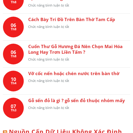
5
Th8
Triều
phòng
ở
Chức năng bình luận bị tắt
phân
Phụng
thờ
Vách
Gỗ
phòng
Nguyên
Cách Bày Trí Đồ Trên Bàn Thờ Tam Cấp
thờ
Khối
06
gỗ
ở
Chức năng bình luận bị tắt
Th8
tự
Cách
nhiên
Bày
ngăn
Trí
không
Cuốn Thư Gỗ Hương Đá Nên Chọn Mai Hóa
Đồ
gian
06
Long Hay Trơn Liền Tấm ?
Trên
cạnh
Th8
Bàn
ở
Chức năng bình luận bị tắt
cầu
Thờ
Cuốn
thang
Tam
Thư
Cấp
Vỡ cốc nến hoặc chén nước trên bàn thờ
Gỗ
10
Hương
ở
Chức năng bình luận bị tắt
Th4
Đá
Vỡ
Nên
cốc
Chọn
nến
Mai
Gỗ sến đỏ là gì ? gỗ sến đỏ thuộc nhóm mấy
hoặc
Hóa
07
chén
ở
Chức năng bình luận bị tắt
Long
Th3
nước
Gỗ
Hay
trên
sến
Trơn
bàn
đỏ
Liền
thờ
là
Tấm
Nguồn Cấp Dữ Liệu Không Xác Định
gì