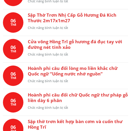
ở
Chức năng bình luận bị tắt
Phòng
thờ:
Sập Thờ Trơn Nhị Cấp Gỗ Hương Đá Kích
vách
06
Thước 2m17x1m27
thờ,
Th8
cửa
ở
Chức năng bình luận bị tắt
võng,
Sập
sập
Thờ
thờ
Cửa võng Hồng Trĩ gỗ hương đá đục tay với
Trơn
và
06
đường nét tinh xảo
Nhị
khám
Th8
Cấp
ở
Chức năng bình luận bị tắt
thờ
Gỗ
Cửa
Hương
võng
Đá
Hoành phi câu đối lòng mo liền khắc chữ
Hồng
Kích
06
Quốc ngữ “Uống nước nhớ nguồn”
Trĩ
Thước
Th8
gỗ
ở
Chức năng bình luận bị tắt
2m17x1m27
hương
Hoành
đá
phi
đục
Hoành phi câu đối chữ Quốc ngữ thư pháp gỗ
câu
tay
06
liền dày 6 phân
đối
với
Th8
lòng
ở
Chức năng bình luận bị tắt
đường
mo
Hoành
nét
liền
phi
tinh
khắc
Sập thờ trơn kết hợp bàn cơm và cuốn thư
câu
xảo
chữ
06
Hồng Trĩ
đối
Quốc
Th8