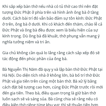
Khi sắp xếp bàn thờ nếu nhà có tủ thờ cao thì nên đặt
tượng Đức Phật ở phía trên và hình ảnh ông bà ở tầng
dưới. Cách bài trí đó vẫn bảo đảm sự tôn kính: Đức Phật
ở trên, ông bà ở dưới. Khi có khách đến thăm, chào lễ cả
Đức Phật và ông bà đều được xem là biểu hiện của sự
kính trọng. Dù ông bà đã khuất, thờ phụng vẫn mang ý
nghĩa tưởng niệm và tri ân.
Gia chủ không cần quá lo lắng rằng cách sắp xếp đó sẽ
tác động đến phúc phần của ông bà.
Bà Nguyễn Thị Năm đã quy y và lập bàn thờ Đức Phật tại
Hà Nội. Do diện tích nhà ở không lớn, bà bố trí thờ Đức
Phật và gia tiên trên cùng một bàn thờ. Bà xử lý bằng
cách đặt bệ tượng cao hơn, cúng Đức Phật trước rồi mới
đến gia tiên. Theo bà, điều quan trọng là giữ bàn thờ
luôn sạch sẽ và sáng sủa. Bà cũng chia sẻ rằng nếu có
điều kiện thờ riêng từng khu vực thì sẽ thuận tiện hơn