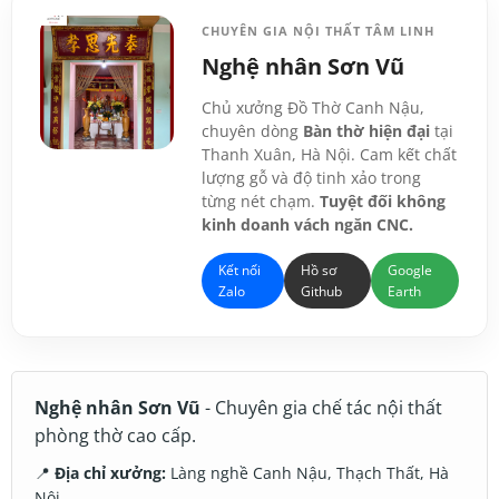
CHUYÊN GIA NỘI THẤT TÂM LINH
Nghệ nhân Sơn Vũ
Chủ xưởng Đồ Thờ Canh Nậu,
chuyên dòng
Bàn thờ hiện đại
tại
Thanh Xuân, Hà Nội. Cam kết chất
lượng gỗ và độ tinh xảo trong
từng nét chạm.
Tuyệt đối không
kinh doanh vách ngăn CNC.
Kết nối
Hồ sơ
Google
Zalo
Github
Earth
Nghệ nhân Sơn Vũ
- Chuyên gia chế tác nội thất
phòng thờ cao cấp.
📍
Địa chỉ xưởng:
Làng nghề Canh Nậu, Thạch Thất, Hà
Nội.