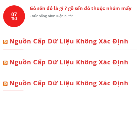
Chọn
nến
Mai
Gỗ sến đỏ là gì ? gỗ sến đỏ thuộc nhóm mấy
hoặc
Hóa
07
chén
ở
Chức năng bình luận bị tắt
Long
Th3
nước
Gỗ
Hay
trên
sến
Trơn
bàn
đỏ
Liền
thờ
là
Tấm
Nguồn Cấp Dữ Liệu Không Xác Định
gì
?
?
gỗ
sến
Nguồn Cấp Dữ Liệu Không Xác Định
đỏ
thuộc
nhóm
mấy
Nguồn Cấp Dữ Liệu Không Xác Định