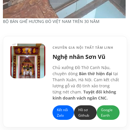
BỘ BÀN GHẾ HƯƠNG ĐỎ VIỆT NAM TRÊN 30 NĂM
CHUYÊN GIA NỘI THẤT TÂM LINH
Nghệ nhân Sơn Vũ
Chủ xưởng Đồ Thờ Canh Nậu,
chuyên dòng
Bàn thờ hiện đại
tại
Thanh Xuân, Hà Nội. Cam kết chất
lượng gỗ và độ tinh xảo trong
từng nét chạm.
Tuyệt đối không
kinh doanh vách ngăn CNC.
Kết nối
Hồ sơ
Google
Zalo
Github
Earth