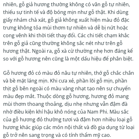
nhiên, gỗ giả hương thường không có vân gỗ tự nhiên,
thiếu sự tinh tế và độ bóng mịn như gỗ thật. Khi dùng
giấy nhám chà xát, gỗ giả không xuất hiện màu đỏ đặc
trưng không tỏa mùi thơm tự nhiên và dễ bị nứt hoặc
cong vênh khi thời tiết thay đổi. Các chi tiết chạm khắc
trên gỗ giả cũng thường không sắc nét như trên gỗ
hương thật. Ngoài ra, gỗ xà cừ thường nhẹ hơn đáng kể
so với gỗ hương nên cũng là một dấu hiệu để phân biệt.
Gỗ hương đỏ có màu đỏ nâu tự nhiên, thớ gỗ chắc chắn
và bề mặt láng mịn. Khi cưa xẻ, phần lõi gỗ mịn, phần
thịt gỗ bên ngoài có màu vàng nhạt tạo nên sự chuyển
màu đẹp mắt. Thuộc dòng gỗ hương, hương đỏ mang
mùi thơm thoang thoảng, dịu nhẹ nhưng vẫn đậm đà
nhờ điều kiện khí hậu khô nóng của Nam Phi. Màu sắc
của gỗ hương đỏ thường tươi và đậm hơn nhiều loại gỗ
hương khác giúp các món nội thất và đồ gia dụng từ loại
gỗ trở nên sang trọng và có tính thẩm mỹ cao.