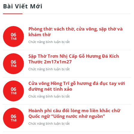
Bài Viết Mới
Phòng thờ: vách thờ, cửa võng, sập thờ và
06
khám thờ
Th8
ở
Chức năng bình luận bị tắt
Phòng
thờ:
Sập Thờ Trơn Nhị Cấp Gỗ Hương Đá Kích
vách
06
Thước 2m17x1m27
thờ,
Th8
cửa
ở
Chức năng bình luận bị tắt
võng,
Sập
sập
Thờ
thờ
Cửa võng Hồng Trĩ gỗ hương đá đục tay với
Trơn
và
06
đường nét tinh xảo
Nhị
khám
Th8
Cấp
ở
Chức năng bình luận bị tắt
thờ
Gỗ
Cửa
Hương
võng
Đá
Hoành phi câu đối lòng mo liền khắc chữ
Hồng
Kích
06
Quốc ngữ “Uống nước nhớ nguồn”
Trĩ
Thước
Th8
gỗ
ở
Chức năng bình luận bị tắt
2m17x1m27
hương
Hoành
đá
phi