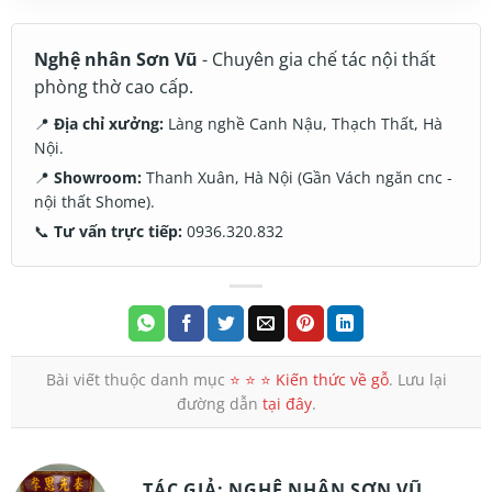
Nghệ nhân Sơn Vũ
- Chuyên gia chế tác nội thất
phòng thờ cao cấp.
📍
Địa chỉ xưởng:
Làng nghề Canh Nậu, Thạch Thất, Hà
Nội.
📍
Showroom:
Thanh Xuân, Hà Nội (Gần Vách ngăn cnc -
nội thất Shome).
📞
Tư vấn trực tiếp:
0936.320.832
Bài viết thuộc danh mục
⭐️ ⭐️ ⭐️ Kiến thức về gỗ
. Lưu lại
đường dẫn
tại đây
.
TÁC GIẢ: NGHỆ NHÂN SƠN VŨ