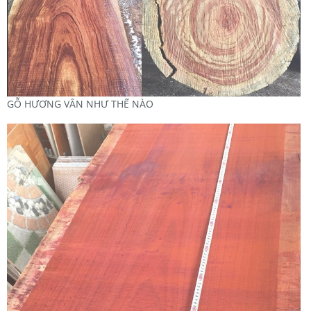
GỖ HƯƠNG VÂN NHƯ THẾ NÀO