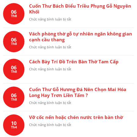
sen
và
hương
Cuốn Thư Bách Điểu Triều Phụng Gỗ Nguyên
cò
hoa
đá
06
Khối
gỗ
lá
Nam
Th8
gõ
tây
ở
Chức năng bình luận bị tắt
Phi
đỏ
Cuốn
dành
Nam
Thư
cho
Phi
Vách phòng thờ gỗ tự nhiên ngăn không gian
Bách
không
dày
06
cạnh cầu thang
Điểu
gian
5
Th8
Triều
phòng
ở
Chức năng bình luận bị tắt
phân
Phụng
thờ
Vách
Gỗ
phòng
Nguyên
Cách Bày Trí Đồ Trên Bàn Thờ Tam Cấp
thờ
Khối
06
gỗ
ở
Chức năng bình luận bị tắt
Th8
tự
Cách
nhiên
Bày
ngăn
Trí
không
Cuốn Thư Gỗ Hương Đá Nên Chọn Mai Hóa
Đồ
gian
06
Long Hay Trơn Liền Tấm ?
Trên
cạnh
Th8
Bàn
ở
Chức năng bình luận bị tắt
cầu
Thờ
Cuốn
thang
Tam
Thư
Cấp
Vỡ cốc nến hoặc chén nước trên bàn thờ
Gỗ
10
Hương
ở
Chức năng bình luận bị tắt
Th4
Đá
Vỡ
Nên
cốc