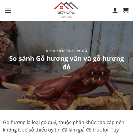
Skip
to
content
⭐️ ⭐️ ⭐️ KIẾN THỨC VỀ GỖ
So sánh Gỗ hương vân và gỗ hương
đỏ
Gỗ hương là loại gỗ quý, thuộc phân khúc cao cấp nên
không ít cơ sở thiếu uy tín đã làm giả để trục lợi. Tuy