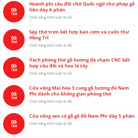
đục
Hoành phi câu đối chữ Quốc ngữ thư pháp gỗ
câu
tay
06
liền dày 6 phân
đối
với
Th8
lòng
ở
Chức năng bình luận bị tắt
đường
mo
Hoành
nét
liền
phi
tinh
khắc
Sập thờ trơn kết hợp bàn cơm và cuốn thư
câu
xảo
chữ
06
Hồng Trĩ
đối
Quốc
Th8
chữ
ở
Chức năng bình luận bị tắt
ngữ
Quốc
Sập
“Uống
ngữ
thờ
nước
thư
Vách phòng thờ gỗ hương đá chạm CNC kết
trơn
nhớ
pháp
06
hợp câu đối và hoa lá tây
kết
nguồn”
gỗ
Th8
hợp
ở
Chức năng bình luận bị tắt
liền
bàn
Vách
dày
cơm
phòng
6
và
Cửa võng Mai hóa 3 cung gỗ hương đá Nam
thờ
phân
cuốn
06
Phi dành cho không gian phòng thờ
gỗ
thư
Th8
hương
ở
Chức năng bình luận bị tắt
Hồng
đá
Cửa
Trĩ
chạm
võng
CNC
Cửa võng sen cò gỗ gõ đỏ Nam Phi dày 5 phân
Mai
kết
06
hóa
ở
Chức năng bình luận bị tắt
hợp
Th8
3
Cửa
câu
cung
võng
đối
gỗ