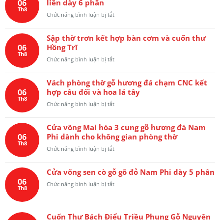
06
liền dày 6 phân
đối
với
Th8
lòng
ở
Chức năng bình luận bị tắt
đường
mo
Hoành
nét
liền
phi
tinh
khắc
Sập thờ trơn kết hợp bàn cơm và cuốn thư
câu
xảo
chữ
06
Hồng Trĩ
đối
Quốc
Th8
chữ
ở
Chức năng bình luận bị tắt
ngữ
Quốc
Sập
“Uống
ngữ
thờ
nước
thư
Vách phòng thờ gỗ hương đá chạm CNC kết
trơn
nhớ
pháp
06
hợp câu đối và hoa lá tây
kết
nguồn”
gỗ
Th8
hợp
ở
Chức năng bình luận bị tắt
liền
bàn
Vách
dày
cơm
phòng
6
và
Cửa võng Mai hóa 3 cung gỗ hương đá Nam
thờ
phân
cuốn
06
Phi dành cho không gian phòng thờ
gỗ
thư
Th8
hương
ở
Chức năng bình luận bị tắt
Hồng
đá
Cửa
Trĩ
chạm
võng
CNC
Cửa võng sen cò gỗ gõ đỏ Nam Phi dày 5 phân
Mai
kết
06
hóa
ở
Chức năng bình luận bị tắt
hợp
Th8
3
Cửa
câu
cung
võng
đối
gỗ
sen
và
hương
Cuốn Thư Bách Điểu Triều Phụng Gỗ Nguyên
cò