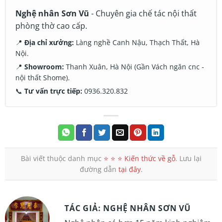
Nghệ nhân Sơn Vũ
- Chuyên gia chế tác nội thất
phòng thờ cao cấp.
📍
Địa chỉ xưởng:
Làng nghề Canh Nậu, Thạch Thất, Hà
Nội.
📍
Showroom:
Thanh Xuân, Hà Nội (Gần Vách ngăn cnc -
nội thất Shome).
📞
Tư vấn trực tiếp:
0936.320.832
Bài viết thuộc danh mục
⭐️ ⭐️ ⭐️ Kiến thức về gỗ
. Lưu lại
đường dẫn
tại đây
.
TÁC GIẢ: NGHỆ NHÂN SƠN VŨ