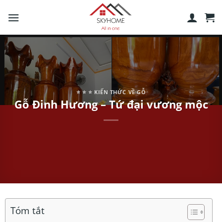
Skip
to
content
⭐️ ⭐️ ⭐️ KIẾN THỨC VỀ GỖ
Gỗ Đinh Hương – Tứ đại vương mộc
Tóm tắt