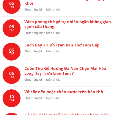
hoa
đá
06
Khối
gỗ
lá
Nam
Th8
gõ
tây
ở
Chức năng bình luận bị tắt
Phi
đỏ
Cuốn
dành
Nam
Thư
cho
Phi
Vách phòng thờ gỗ tự nhiên ngăn không gian
Bách
không
dày
06
cạnh cầu thang
Điểu
gian
5
Th8
Triều
phòng
ở
Chức năng bình luận bị tắt
phân
Phụng
thờ
Vách
Gỗ
phòng
Nguyên
Cách Bày Trí Đồ Trên Bàn Thờ Tam Cấp
thờ
Khối
06
gỗ
ở
Chức năng bình luận bị tắt
Th8
tự
Cách
nhiên
Bày
ngăn
Trí
không
Cuốn Thư Gỗ Hương Đá Nên Chọn Mai Hóa
Đồ
gian
06
Long Hay Trơn Liền Tấm ?
Trên
cạnh
Th8
Bàn
ở
Chức năng bình luận bị tắt
cầu
Thờ
Cuốn
thang
Tam
Thư
Cấp
Vỡ cốc nến hoặc chén nước trên bàn thờ
Gỗ
10
Hương
ở
Chức năng bình luận bị tắt
Th4
Đá
Vỡ
Nên
cốc
Chọn
nến
Mai
Gỗ sến đỏ là gì ? gỗ sến đỏ thuộc nhóm mấy