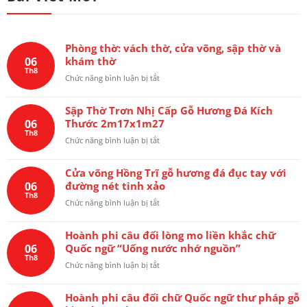
Phòng thờ: vách thờ, cửa võng, sập thờ và
06
khám thờ
Th8
ở
Chức năng bình luận bị tắt
Phòng
thờ:
Sập Thờ Trơn Nhị Cấp Gỗ Hương Đá Kích
vách
06
Thước 2m17x1m27
thờ,
Th8
cửa
ở
Chức năng bình luận bị tắt
võng,
Sập
sập
Thờ
thờ
Cửa võng Hồng Trĩ gỗ hương đá đục tay với
Trơn
và
06
đường nét tinh xảo
Nhị
khám
Th8
Cấp
ở
Chức năng bình luận bị tắt
thờ
Gỗ
Cửa
Hương
võng
Đá
Hoành phi câu đối lòng mo liền khắc chữ
Hồng
Kích
06
Quốc ngữ “Uống nước nhớ nguồn”
Trĩ
Thước
Th8
gỗ
ở
Chức năng bình luận bị tắt
2m17x1m27
hương
Hoành
đá
phi
đục
Hoành phi câu đối chữ Quốc ngữ thư pháp gỗ
câu
tay