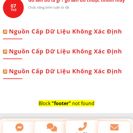
hoặc
Hóa
07
chén
ở
Chức năng bình luận bị tắt
Long
Th3
nước
Gỗ
Hay
trên
sến
Trơn
bàn
đỏ
Liền
thờ
là
Tấm
Nguồn Cấp Dữ Liệu Không Xác Định
gì
?
?
gỗ
sến
Nguồn Cấp Dữ Liệu Không Xác Định
đỏ
thuộc
nhóm
mấy
Nguồn Cấp Dữ Liệu Không Xác Định
Block
"footer"
not found
BÀN THỜ
VÁCH NGĂN PHÒNG THỜ
VÁCH NGĂN KIỂU NHẬT
TIN TỨC