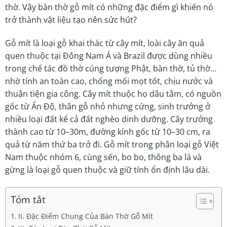
thờ. Vậy bàn thờ gỗ mít có những đặc điểm gì khiến nó
trở thành vật liệu tạo nên sức hút?
Gỗ mít là loại gỗ khai thác từ cây mít, loài cây ăn quả
quen thuộc tại Đông Nam Á và Brazil được dùng nhiều
trong chế tác đồ thờ cúng tượng Phật, bàn thờ, tủ thờ…
nhờ tính an toàn cao, chống mối mọt tốt, chịu nước và
thuận tiện gia công. Cây mít thuộc họ dâu tằm, có nguồn
gốc từ Ấn Độ, thân gỗ nhỏ nhưng cứng, sinh trưởng ở
nhiều loại đất kể cả đất nghèo dinh dưỡng. Cây trưởng
thành cao từ 10–30m, đường kính gốc từ 10–30 cm, ra
quả từ năm thứ ba trở đi. Gỗ mít trong phân loại gỗ Việt
Nam thuộc nhóm 6, cùng sến, bo bo, thông ba lá và
gừng là loại gỗ quen thuộc và giữ tính ổn định lâu dài.
Tóm tắt
II. Đặc Điểm Chung Của Bàn Thờ Gỗ Mít