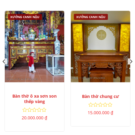
sao
5
sao
XƯỞNG CANH NẬU
XƯỞNG CANH NẬU
Bàn thờ ô xa sơn son
Bàn thờ chung cư
thếp vàng
Được
15.000.000
₫
xếp
Được
20.000.000
₫
hạng
xếp
0
hạng
5
0