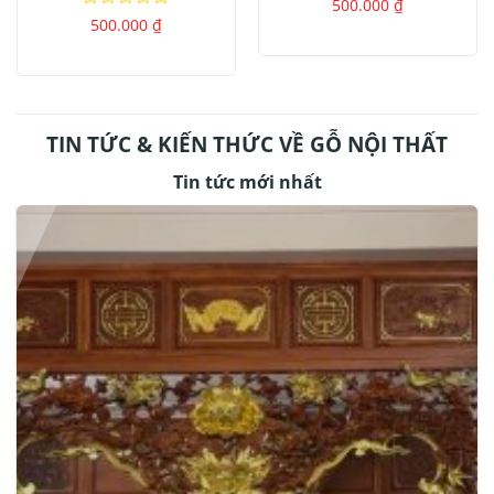
Được
500.000
₫
xếp
Được
500.000
₫
hạng
xếp
0
hạng
5
0
sao
5
sao
TIN TỨC & KIẾN THỨC VỀ GỖ NỘI THẤT
Tin tức mới nhất