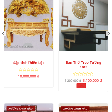
Bàn Thờ Treo Tường
Sập thờ Thiên Lộc
1m2
Được
10.000.000
₫
Giá
Giá
xếp
Được
3.100.000
₫
3.200.000
₫
gốc
hiện
hạng
xếp
là:
tại
-3%
0
hạng
3.200.000 ₫.
là:
5
0
3.100.
sao
5
sao
XƯỞNG CANH NẬU
XƯỞNG CANH NẬU