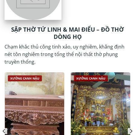
SẬP THỜ TỨ LINH & MAI ĐIỂU – ĐỒ THỜ
DÒNG HỌ
Chạm khắc thủ công tinh xảo, uy nghiêm, khẳng định
nét tôn nghiêm trong tổng thể nội thất thờ phụng
truyền thống.
XƯỞNG CANH NẬU
XƯỞNG CANH NẬU