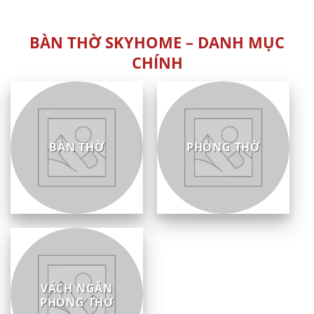
sao
5
sao
BÀN THỜ SKYHOME – DANH MỤC
CHÍNH
BÀN THỜ
PHÒNG THỜ
VÁCH NGĂN
PHÒNG THỜ