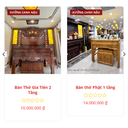
XƯỞNG CANH NẬU
XƯỞNG CANH NẬU
Bàn Thờ Gia Tiên 2
Bàn thờ Phật 1 tầng
Tầng
Được
14.000.000
₫
xếp
Được
10.000.000
₫
hạng
xếp
0
hạng
5
0
sao
5