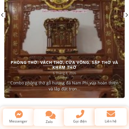
PHÒNG THỜ: VÁCH THỜ, CỬA VÕNG, SẬP THỜ VÀ
KHÁM THỜ
6 Tháng 8, 2026
Combo phòng thờ gỗ hương đá Nam Phi vừa hoàn thiện
và lắp đặt trọn...
Kiến thức về gỗ & phong thủy
Liên hệ
Messenger
Zalo
Gọi điện